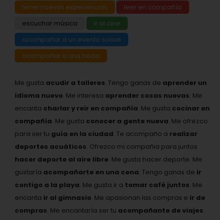
tener nuevas experiencias
leer en compañía
escuchar música
ir al cine
acompañar a un evento social
acompañar a una boda
Me gusta
acudir a talleres
. Tengo ganas de
aprender un
idioma nuevo
. Me interesa
aprender cosas nuevas
. Me
encanta
charlar y reir en compañía
. Me gusta
cocinar en
compañía
. Me gusta
conocer a gente nueva
. Me ofrezco
para ser tu
guía en la ciudad
. Te acompaño a
realizar
deportes acuáticos
. Ofrezco mi compañia para juntos
hacer deporte al aire libre
. Me gusta hacer deporte. Me
gustaría
acompañarte en una cena
. Tengo ganas de
ir
contigo a la playa
. Me gusta ir a
tomar café juntos
. Me
encanta
ir al gimnasio
. Me apasionan las compras e
ir de
compras
. Me encantaría ser tu
acompañante de viajes
.