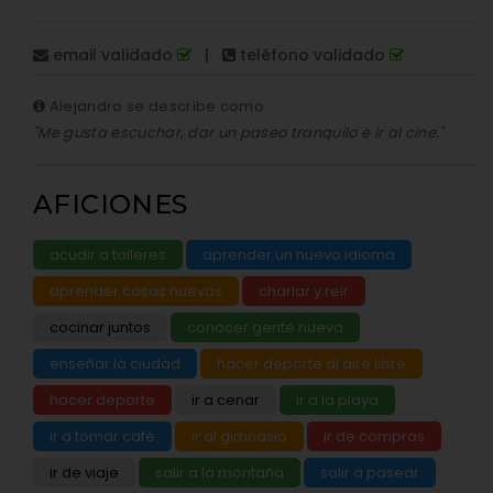
email validado
|
teléfono validado
Alejandro se describe como:
"Me gusta escuchar, dar un paseo tranquilo e ir al cine."
AFICIONES
acudir a talleres
aprender un nuevo idioma
aprender cosas nuevas
charlar y reir
cocinar juntos
conocer gente nueva
enseñar la ciudad
hacer deporte al aire libre
hacer deporte
ir a cenar
ir a la playa
ir a tomar café
ir al gimnasio
ir de compras
ir de viaje
salir a la montaña
salir a pasear