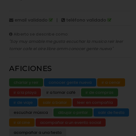
email validado
|
teléfono validado
Alberto se describe como:
"Soy muy amable me gusta escuchar la musica reir leer
tomar cafe el aire libre amm conocer gente nueva"
AFICIONES
charlar y reir
conocer gente nueva
ir a cenar
ir a la playa
ir a tomar café
ir de compras
ir de viaje
salir a bailar
leer en compañía
escuchar música
dibujar o pintar
salir de fiesta
ir al cine
acompañar a un evento social
acompañar a una fiesta