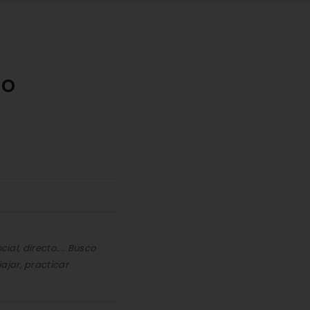
no
ial, directo.... Busco
ajar, practicar