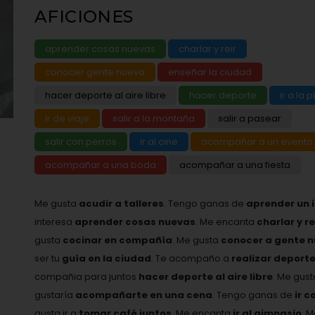
AFICIONES
aprender cosas nuevas
charlar y reir
conocer gente nueva
enseñar la ciudad
hacer deporte al aire libre
hacer deporte
ir a la 
ir de viaje
salir a la montaña
salir a pasear
salir con perros
ir al cine
acompañar a un evento 
acompañar a una boda
acompañar a una fiesta
Me gusta
acudir a talleres
. Tengo ganas de
aprender un 
interesa
aprender cosas nuevas
. Me encanta
charlar y r
gusta
cocinar en compañía
. Me gusta
conocer a gente 
ser tu
guía en la ciudad
. Te acompaño a
realizar deport
compañia para juntos
hacer deporte al aire libre
. Me gus
gustaría
acompañarte en una cena
. Tengo ganas de
ir c
gusta ir a
tomar café juntos
. Me encanta
ir al gimnasio
. 