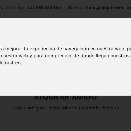
WhatsApp:
+34 655 360 560
Email:
hola @ alquifriend .c
ra mejorar tu experiencia de navegación en nuestra web, p
en nuestra web y para comprender de donde llegan nuestros
e rastreo.
IO
¿QUÉ ES ALQUIFRIEND?
MI CUENTA
REGIS
ALQUILAR AMIGO
Inicio
Amigos
Jaén
Alberto Hernandez Moreno