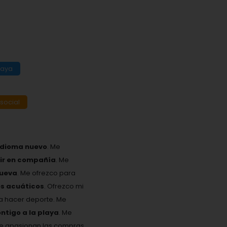
playa
social
idioma nuevo
. Me
eir en compañía
. Me
nueva
. Me ofrezco para
es acuáticos
. Ofrezco mi
ta hacer deporte. Me
ontigo a la playa
. Me
Me apasionan las compras