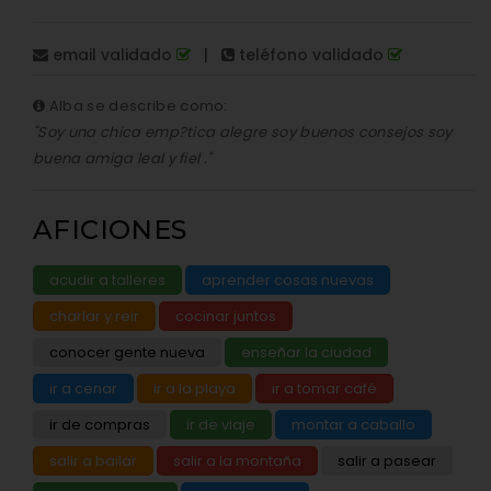
email validado
|
teléfono validado
Alba se describe como:
"Soy una chica emp?tica alegre soy buenos consejos soy
buena amiga leal y fiel ."
AFICIONES
acudir a talleres
aprender cosas nuevas
charlar y reir
cocinar juntos
conocer gente nueva
enseñar la ciudad
ir a cenar
ir a la playa
ir a tomar café
ir de compras
ir de viaje
montar a caballo
salir a bailar
salir a la montaña
salir a pasear