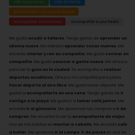
salir con perros
salir de fiesta
acompañar a un evento social
acompañar a una boda
acompañar a una fiesta
Me gusta
acudir a talleres
. Tengo ganas de
aprender un
idioma nuevo
. Me interesa
aprender cosas nuevas
. Me
encanta
charlar y reir en compañía
. Me gusta
cocinar en
compañía
. Me gusta
conocer a gente nueva
. Me ofrezco
para ser tu
guía en la ciudad
. Te acompaño a
realizar
deportes acuáticos
. Ofrezco mi compañia para juntos
hacer deporte al aire libre
. Me gusta hacer deporte. Me
gustaría
acompañarte en una cena
. Tengo ganas de
ir
contigo a la playa
. Me gusta ir a
tomar café juntos
. Me
encanta
ir al gimnasio
. Me apasionan las compras e
ir de
compras
. Me encantaría ser tu
acompañante de viajes
.
Uno de mis hobbys es
montar a caballo
. Me encanta
salir
a bailar
. Me apasiona
ir al campo
.
Ir de paseo
es una de