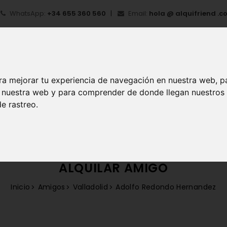
WhatsApp:
+34 655 360 560
Email:
hola @ alquifriend .c
ra mejorar tu experiencia de navegación en nuestra web, p
en nuestra web y para comprender de donde llegan nuestros
e rastreo.
IO
¿QUÉ ES ALQUIFRIEND?
MI CUENTA
REGIS
ALQUILAR AMIGO
Inicio
Amigos
Valladolid
Adolfo Redondo Hernandez