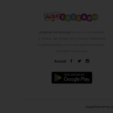
Alquile un amigo
para ir a un evento
o fiesta, aprender una nueva habilidad
o pasatiempo, conocer gente nueva o
mostrar la ciudad
Social:
AlquiFriend® es 