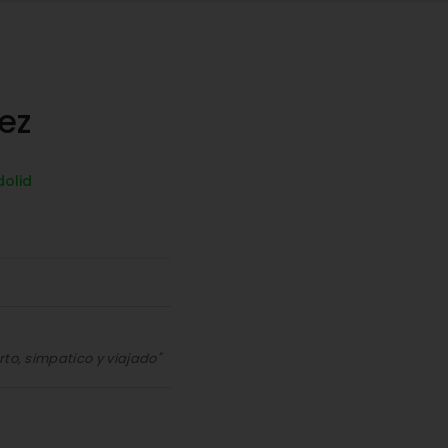
ez
dolid
to, simpatico y viajado"