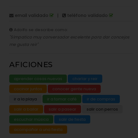
email validado
|
teléfono validado
Adolfo se describe como:
"Simpatico muy conversador excelente para dar concejos
me gusta reir"
AFICIONES
aprender cosas nuevas
charlar y reir
cocinar juntos
conocer gente nueva
ir a la playa
ir a tomar café
ir de compras
salir a bailar
salir a pasear
salir con perros
escuchar música
salir de fiesta
acompañar a una fiesta