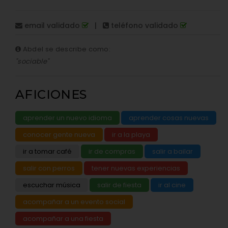
email validado
|
teléfono validado
Abdel se describe como:
"sociable"
AFICIONES
aprender un nuevo idioma
aprender cosas nuevas
conocer gente nueva
ir a la playa
ir a tomar café
ir de compras
salir a bailar
salir con perros
tener nuevas experiencias
escuchar música
salir de fiesta
ir al cine
acompañar a un evento social
acompañar a una fiesta