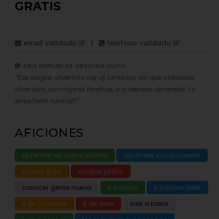
GRATIS
email validado
|
teléfono validado
Julio Manuel se describe como:
"Soy alegre, divertido soy dj tambien, asi que si deseas
diversion, conmigo la tendras, o si deseas aprender, te
ense?aria normal?"
AFICIONES
aprender un nuevo idioma
aprender cosas nuevas
charlar y reir
cocinar juntos
conocer gente nueva
ir a cenar
ir a tomar café
ir de compras
ir de viaje
salir a bailar