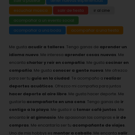
salir a pasear
tener nuevas experiencias
escuchar música
salir de fiesta
ir al cine
acompañar a un evento social
acompañar a una boda
acompañar a una fiesta
Me gusta
acudir a talleres
. Tengo ganas de
aprender un
idioma nuevo
. Me interesa
aprender cosas nuevas
. Me
encanta
charlar y reir en compañía
. Me gusta
cocinar en
compañía
. Me gusta
conocer a gente nueva
. Me ofrezco
para ser tu
guía en la ciudad
. Te acompaño a
realizar
deportes acuáticos
. Ofrezco mi compañia para juntos
hacer deporte al aire libre
. Me gusta hacer deporte. Me
gustaría
acompañarte en una cena
. Tengo ganas de
ir
contigo a la playa
. Me gusta ir a
tomar café juntos
. Me
encanta
ir al gimnasio
. Me apasionan las compras e
ir de
compras
. Me encantaría ser tu
acompañante de viajes
.
Uno de mis hobbys es
montar a caballo
. Me encanta
salir