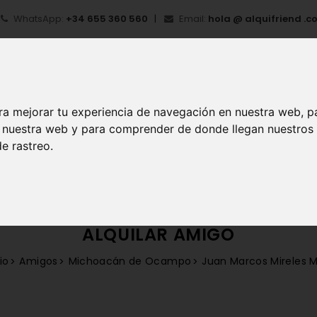
WhatsApp:
+34 655 360 560
Email:
hola @ alquifriend .c
ra mejorar tu experiencia de navegación en nuestra web, p
en nuestra web y para comprender de donde llegan nuestros
e rastreo.
IO
¿QUÉ ES ALQUIFRIEND?
MI CUENTA
REGIS
ALQUILAR AMIGO
io
Amigos
Michoacán de Ocampo
Juan Marcos Mireles 