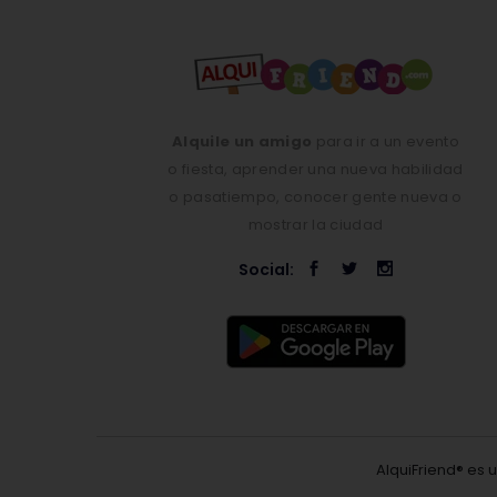
Alquile un amigo
para ir a un evento
o fiesta, aprender una nueva habilidad
o pasatiempo, conocer gente nueva o
mostrar la ciudad
Social:
AlquiFriend® es 