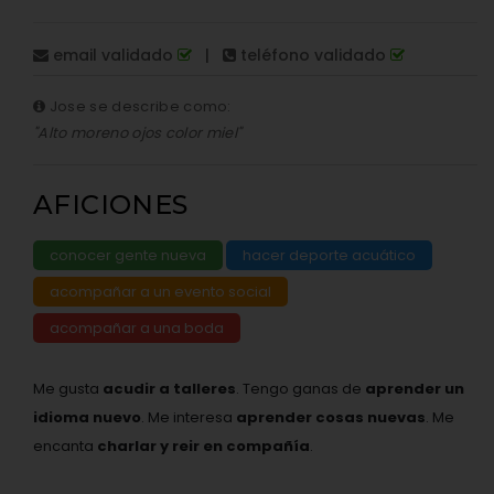
email validado
|
teléfono validado
Jose se describe como:
"Alto moreno ojos color miel"
AFICIONES
conocer gente nueva
hacer deporte acuático
acompañar a un evento social
acompañar a una boda
Me gusta
acudir a talleres
. Tengo ganas de
aprender un
idioma nuevo
. Me interesa
aprender cosas nuevas
. Me
encanta
charlar y reir en compañía
.