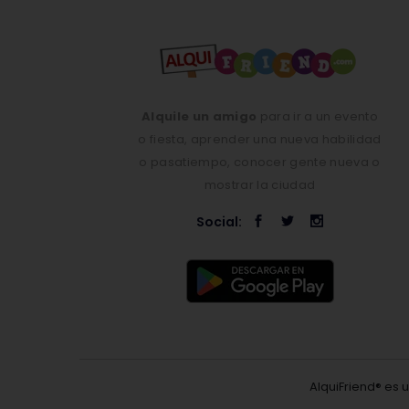
Alquile un amigo
para ir a un evento
o fiesta, aprender una nueva habilidad
o pasatiempo, conocer gente nueva o
mostrar la ciudad
Social:
AlquiFriend® es 