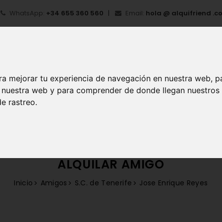
WhatsApp:
+34 655 360 560
Email:
hola @ alquifriend .c
ra mejorar tu experiencia de navegación en nuestra web, p
en nuestra web y para comprender de donde llegan nuestros
e rastreo.
IO
¿QUÉ ES ALQUIFRIEND?
MI CUENTA
REGIS
ALQUILAR AMIGO
Inicio
Amigos
S.C. de Tenerife
Jose Enrique Reyes