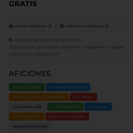
GRATIS
email validado
|
teléfono validado
Jaime Enrique se describe como:
"Soy un chico agradable, simpatico, inteligente, amigable,
leal, sincero, respetuoso."
AFICIONES
cocinar juntos
enseñar la ciudad
hacer deporte al aire libre
ir a cenar
ir a tomar café
ir de compras
ir de viaje
salir a pasear
leer en compañía
escuchar música