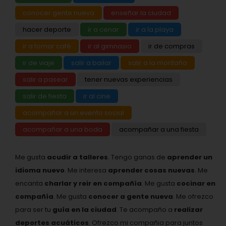
conocer gente nueva
enseñar la ciudad
hacer deporte
ir a cenar
ir a la playa
ir a tomar café
ir al gimnasio
ir de compras
ir de viaje
salir a bailar
salir a la montaña
salir a pasear
tener nuevas experiencias
salir de fiesta
ir al cine
acompañar a un evento social
acompañar a una boda
acompañar a una fiesta
Me gusta
acudir a talleres
. Tengo ganas de
aprender un
idioma nuevo
. Me interesa
aprender cosas nuevas
. Me
encanta
charlar y reir en compañía
. Me gusta
cocinar en
compañía
. Me gusta
conocer a gente nueva
. Me ofrezco
para ser tu
guía en la ciudad
. Te acompaño a
realizar
deportes acuáticos
. Ofrezco mi compañia para juntos