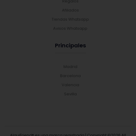
Regalos
Afiliados
Tiendas Whatsapp
Avisos Whatsapp
Principales
Madrid
Barcelona
Valencia
Sevilla
AlquiFriend® es una marca registrada | Copyright ©
2026 All