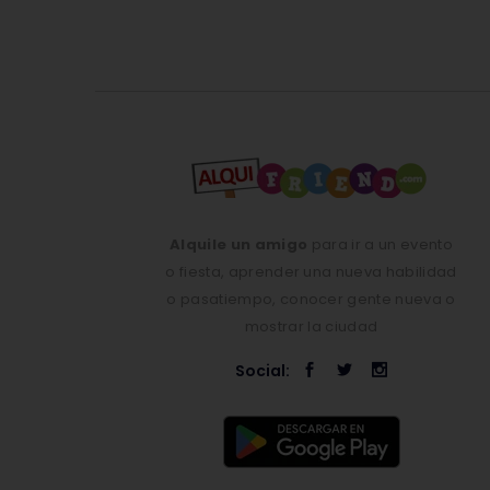
Alquile un amigo
para ir a un evento
o fiesta, aprender una nueva habilidad
o pasatiempo, conocer gente nueva o
mostrar la ciudad
Social: