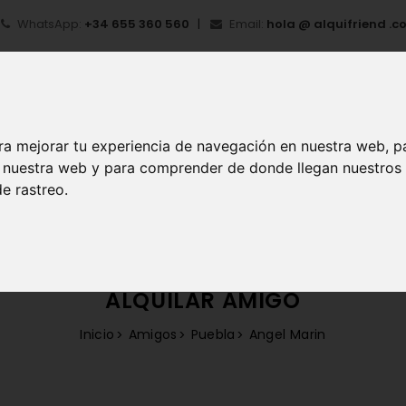
WhatsApp:
+34 655 360 560
Email:
hola @ alquifriend .c
ra mejorar tu experiencia de navegación en nuestra web, p
en nuestra web y para comprender de donde llegan nuestros
e rastreo.
IO
¿QUÉ ES ALQUIFRIEND?
MI CUENTA
REGIS
ALQUILAR AMIGO
Inicio
Amigos
Puebla
Angel Marin