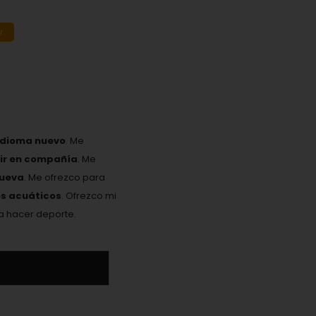
r
idioma nuevo
. Me
eir en compañía
. Me
nueva
. Me ofrezco para
es acuáticos
. Ofrezco mi
ta hacer deporte.