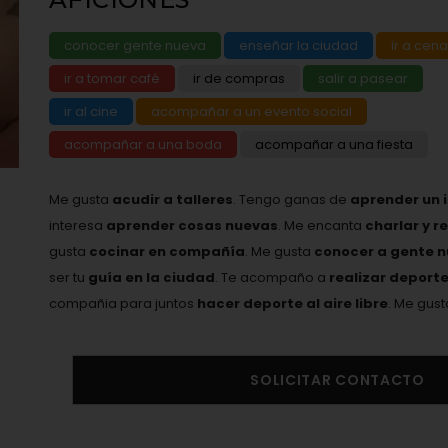
conocer gente nueva
enseñar la ciudad
ir a cena
ir a tomar café
ir de compras
salir a pasear
ir al cine
acompañar a un evento social
acompañar a una boda
acompañar a una fiesta
Me gusta
acudir a talleres
. Tengo ganas de
aprender un 
interesa
aprender cosas nuevas
. Me encanta
charlar y r
gusta
cocinar en compañía
. Me gusta
conocer a gente 
ser tu
guía en la ciudad
. Te acompaño a
realizar deport
compañia para juntos
hacer deporte al aire libre
. Me gus
SOLICITAR CONTACTO