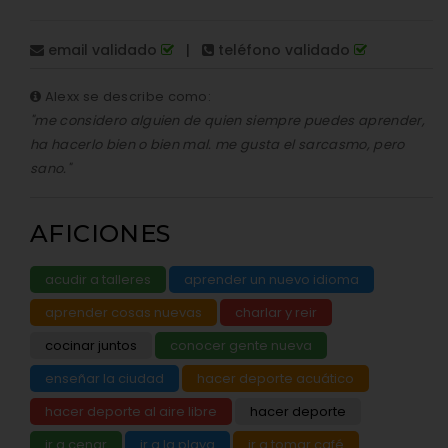
email validado
|
teléfono validado
Alexx se describe como:
"me considero alguien de quien siempre puedes aprender,
ha hacerlo bien o bien mal. me gusta el sarcasmo, pero
sano."
AFICIONES
acudir a talleres
aprender un nuevo idioma
aprender cosas nuevas
charlar y reir
cocinar juntos
conocer gente nueva
enseñar la ciudad
hacer deporte acuático
hacer deporte al aire libre
hacer deporte
ir a cenar
ir a la playa
ir a tomar café