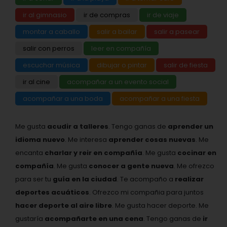
ir al gimnasio
ir de compras
ir de viaje
montar a caballo
salir a bailar
salir a pasear
salir con perros
leer en compañía
escuchar música
dibujar o pintar
salir de fiesta
ir al cine
acompañar a un evento social
acompañar a una boda
acompañar a una fiesta
Me gusta
acudir a talleres
. Tengo ganas de
aprender un
idioma nuevo
. Me interesa
aprender cosas nuevas
. Me
encanta
charlar y reir en compañía
. Me gusta
cocinar en
compañía
. Me gusta
conocer a gente nueva
. Me ofrezco
para ser tu
guía en la ciudad
. Te acompaño a
realizar
deportes acuáticos
. Ofrezco mi compañia para juntos
hacer deporte al aire libre
. Me gusta hacer deporte. Me
gustaría
acompañarte en una cena
. Tengo ganas de
ir