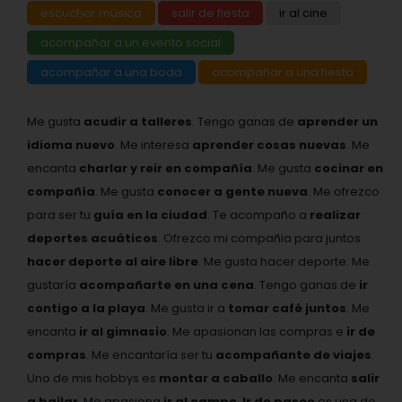
escuchar música
salir de fiesta
ir al cine
acompañar a un evento social
acompañar a una boda
acompañar a una fiesta
Me gusta
acudir a talleres
. Tengo ganas de
aprender un
idioma nuevo
. Me interesa
aprender cosas nuevas
. Me
encanta
charlar y reir en compañía
. Me gusta
cocinar en
compañía
. Me gusta
conocer a gente nueva
. Me ofrezco
para ser tu
guía en la ciudad
. Te acompaño a
realizar
deportes acuáticos
. Ofrezco mi compañia para juntos
hacer deporte al aire libre
. Me gusta hacer deporte. Me
gustaría
acompañarte en una cena
. Tengo ganas de
ir
contigo a la playa
. Me gusta ir a
tomar café juntos
. Me
encanta
ir al gimnasio
. Me apasionan las compras e
ir de
compras
. Me encantaría ser tu
acompañante de viajes
.
Uno de mis hobbys es
montar a caballo
. Me encanta
salir
a bailar
. Me apasiona
ir al campo
.
Ir de paseo
es una de