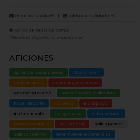
email validado
|
teléfono validado
Adrian se describe como:
"Divertido, deportista , espontaneo"
AFICIONES
aprender cosas nuevas
charlar y reir
cocinar juntos
conocer gente nueva
enseñar la ciudad
hacer deporte al aire libre
hacer deporte
ir a cenar
ir a la playa
ir a tomar café
ir al gimnasio
ir de compras
montar a caballo
salir a bailar
salir a pasear
salir con perros
tener nuevas experiencias