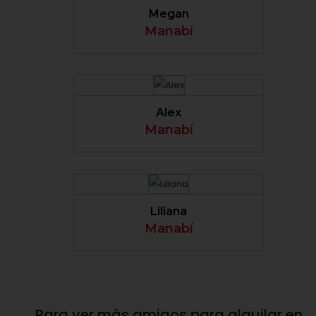
Megan
Manabí
VER PERFIL
Alex
Manabí
VER PERFIL
Liliana
Manabí
Para ver más
amigos para alquilar en