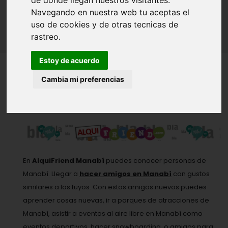
de donde llegan nuestros visitantes.
Inicio
Amigos - Amigas
Manabí
Navegando en nuestra web tu aceptas el
uso de cookies y de otras tecnicas de
rastreo.
Estoy de acuerdo
Cambia mi preferencias
MOSTRANDO DEL 1 AL 12 DE MUCHOS
En
AlquiFriend Manabí
puedes conocer personas de
Manabí. Llegar a
hacer amigos en Manabí
con gustos
similares a los tuyos. Con estos amigos nuevos puedes
aprender cosas nuevas, ir a parques de atracciones de
Manabí, asistir a eventos al aire libre en Manabí como
eventos deportivos, hacer snowboarding, o
amigos para