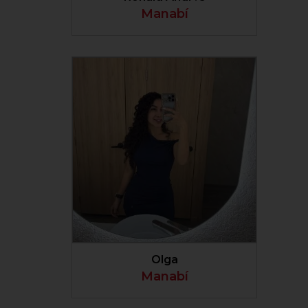
Manabí
VER PERFIL
Olga
Manabí