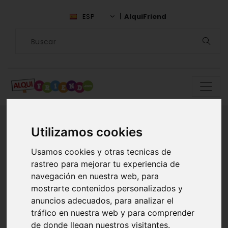
ESP
AlquiFriend
Utilizamos cookies
Encuentra
Usamos cookies y otras tecnicas de
rastreo para mejorar tu experiencia de
compañía en
navegación en nuestra web, para
mostrarte contenidos personalizados y
Anzoátegui
anuncios adecuados, para analizar el
tráfico en nuestra web y para comprender
ALQUILAR AMIGOS EN
de donde llegan nuestros visitantes.