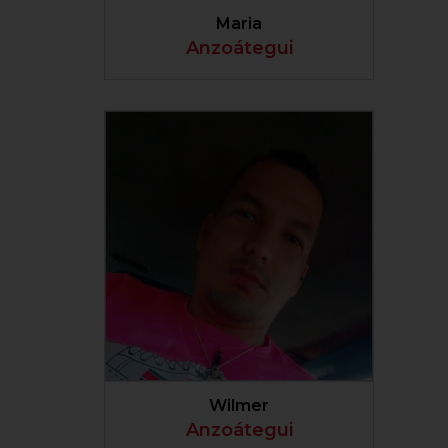
Maria
Anzoátegui
VER PERFIL
Wilmer
Anzoátegui