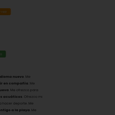
 reir
da
idioma nuevo
. Me
eir en compañía
. Me
nueva
. Me ofrezco para
es acuáticos
. Ofrezco mi
ta hacer deporte. Me
ontigo a la playa
. Me