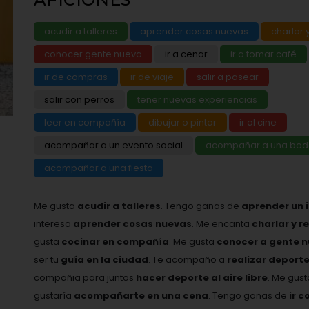
acudir a talleres
aprender cosas nuevas
charlar y
conocer gente nueva
ir a cenar
ir a tomar café
ir de compras
ir de viaje
salir a pasear
salir con perros
tener nuevas experiencias
leer en compañía
dibujar o pintar
ir al cine
acompañar a un evento social
acompañar a una bo
acompañar a una fiesta
Me gusta
acudir a talleres
. Tengo ganas de
aprender un 
interesa
aprender cosas nuevas
. Me encanta
charlar y r
gusta
cocinar en compañía
. Me gusta
conocer a gente 
ser tu
guía en la ciudad
. Te acompaño a
realizar deport
compañia para juntos
hacer deporte al aire libre
. Me gus
gustaría
acompañarte en una cena
. Tengo ganas de
ir c