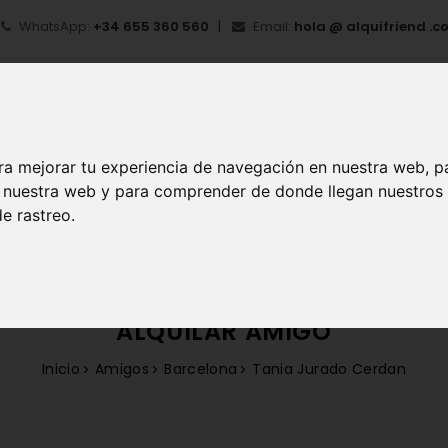
WhatsApp:
+34 655 360 560
Email:
hola @ alquifriend .c
ra mejorar tu experiencia de navegación en nuestra web, p
en nuestra web y para comprender de donde llegan nuestros
IO
¿QUÉ ES ALQUIFRIEND?
MI CUENTA
REGIS
e rastreo.
ALQUILAR AMIGO
Inicio
Amigos
Barcelona
Tania Jurado Cerdan