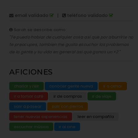
email validado
|
teléfono validado
Sarah se describe como:
"Te puedo hablar de cualquier cosa asi que por aburrirte no
te preocupes, tambien me gusta escuchar los problemas
de la gente y su vida en general asi que ganas un ×2 "
AFICIONES
charlar y reir
conocer gente nueva
ir a cenar
ir a tomar café
ir de compras
ir de viaje
salir a pasear
salir con perros
tener nuevas experiencias
leer en compañía
escuchar música
ir al cine