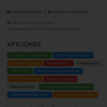
email validado
|
teléfono validado
Patricia se describe como:
"Soy pequena lol Actualmente vivo en Quito :3"
AFICIONES
aprender cosas nuevas
conocer gente nueva
enseñar la ciudad
hacer deporte
ir al gimnasio
salir a bailar
tener nuevas experiencias
leer en compañía
escuchar música
dibujar o pintar
acompañar a un evento social
acompañar a una boda
acompañar a una fiesta