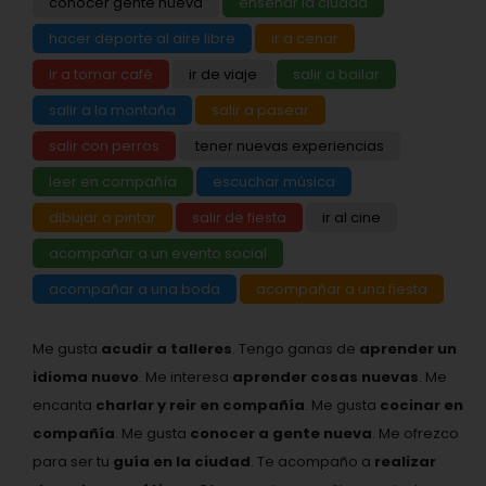
conocer gente nueva
enseñar la ciudad
hacer deporte al aire libre
ir a cenar
ir a tomar café
ir de viaje
salir a bailar
salir a la montaña
salir a pasear
salir con perros
tener nuevas experiencias
leer en compañía
escuchar música
dibujar o pintar
salir de fiesta
ir al cine
acompañar a un evento social
acompañar a una boda
acompañar a una fiesta
Me gusta
acudir a talleres
. Tengo ganas de
aprender un
idioma nuevo
. Me interesa
aprender cosas nuevas
. Me
encanta
charlar y reir en compañía
. Me gusta
cocinar en
compañía
. Me gusta
conocer a gente nueva
. Me ofrezco
para ser tu
guía en la ciudad
. Te acompaño a
realizar