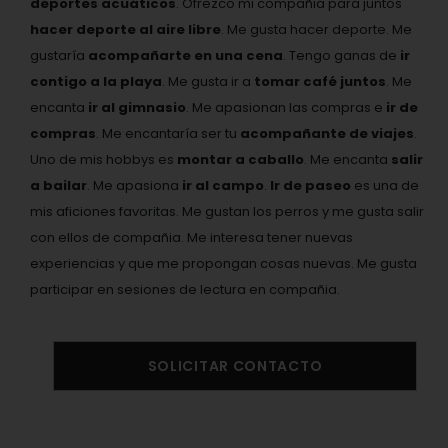
deportes acuáticos
. Ofrezco mi compañia para juntos
hacer deporte al aire libre
. Me gusta hacer deporte. Me
gustaría
acompañarte en una cena
. Tengo ganas de
ir
contigo a la playa
. Me gusta ir a
tomar café juntos
. Me
encanta
ir al gimnasio
. Me apasionan las compras e
ir de
compras
. Me encantaría ser tu
acompañante de viajes
.
Uno de mis hobbys es
montar a caballo
. Me encanta
salir
a bailar
. Me apasiona
ir al campo
.
Ir de paseo
es una de
mis aficiones favoritas. Me gustan los perros y me gusta salir
con ellos de compañia. Me interesa tener nuevas
experiencias y que me propongan cosas nuevas. Me gusta
participar en sesiones de lectura en compañia.
SOLICITAR CONTACTO