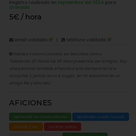
Registro realizado en
Septiembre del 2024
para
Granada
5€ / hora
email validado
|
teléfono validado
Natalia Victoria Lourdes se describe como:
"Desde los 20 hasta los 55 años podemos ser amigos, Soy
una persona amable, empatica que siempre te va a
escuchar y jamas te va a juzgar, en mi encontrarás un
amigo fiel y discreto."
AFICIONES
aprender un nuevo idioma
aprender cosas nuevas
charlar y reir
cocinar juntos