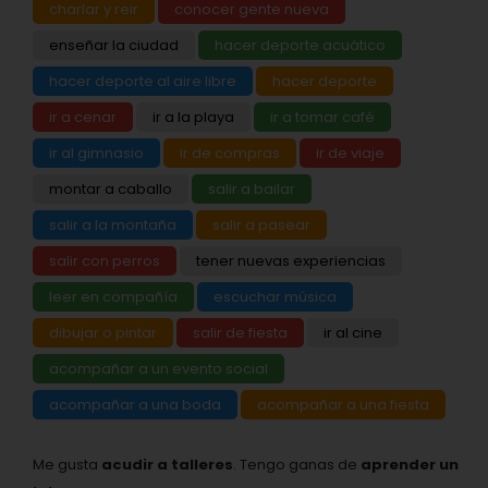
charlar y reir
conocer gente nueva
enseñar la ciudad
hacer deporte acuático
hacer deporte al aire libre
hacer deporte
ir a cenar
ir a la playa
ir a tomar café
ir al gimnasio
ir de compras
ir de viaje
montar a caballo
salir a bailar
salir a la montaña
salir a pasear
salir con perros
tener nuevas experiencias
leer en compañía
escuchar música
dibujar o pintar
salir de fiesta
ir al cine
acompañar a un evento social
acompañar a una boda
acompañar a una fiesta
Me gusta
acudir a talleres
. Tengo ganas de
aprender un