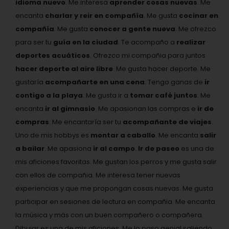
idioma nuevo
. Me interesa
aprender cosas nuevas
. Me
encanta
charlar y reir en compañía
. Me gusta
cocinar en
compañía
. Me gusta
conocer a gente nueva
. Me ofrezco
para ser tu
guía en la ciudad
. Te acompaño a
realizar
deportes acuáticos
. Ofrezco mi compañia para juntos
hacer deporte al aire libre
. Me gusta hacer deporte. Me
gustaría
acompañarte en una cena
. Tengo ganas de
ir
contigo a la playa
. Me gusta ir a
tomar café juntos
. Me
encanta
ir al gimnasio
. Me apasionan las compras e
ir de
compras
. Me encantaría ser tu
acompañante de viajes
.
Uno de mis hobbys es
montar a caballo
. Me encanta
salir
a bailar
. Me apasiona
ir al campo
.
Ir de paseo
es una de
mis aficiones favoritas. Me gustan los perros y me gusta salir
con ellos de compañia. Me interesa tener nuevas
experiencias y que me propongan cosas nuevas. Me gusta
participar en sesiones de lectura en compañia. Me encanta
la música y más con un buen compañero o compañera.
Dibujar es una de mis aficiones. Me lo paso genial saliendo