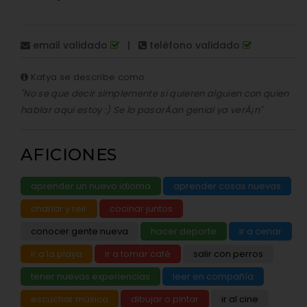
email validado
|
teléfono validado
Katya se describe como:
"No se que decir simplemente si quieren alguien con quien
hablar aqui estoy :) Se lo pasarÃ­an genial ya verÃ¡n"
AFICIONES
aprender un nuevo idioma
aprender cosas nuevas
charlar y reir
cocinar juntos
conocer gente nueva
hacer deporte
ir a cenar
ir a la playa
ir a tomar café
salir con perros
tener nuevas experiencias
leer en compañía
escuchar música
dibujar o pintar
ir al cine