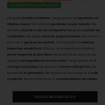
acompañar a un evento social
Me gusta
acudir a talleres
. Tengo ganas de
aprender un
idioma nuevo
. Me interesa
aprender cosas nuevas
. Me
encanta
charlar y reir en compañía
. Me gusta
cocinar en
compañía
. Me gusta
conocer a gente nueva
. Me ofrezco
para ser tu
guía en la ciudad
. Te acompaño a
realizar
deportes acuáticos
. Ofrezco mi compañia para juntos
hacer deporte al aire libre
. Me gusta hacer deporte. Me
gustaría
acompañarte en una cena
. Tengo ganas de
ir
contigo a la playa
. Me gusta ir a
tomar café juntos
. Me
encanta
ir al gimnasio
. Me apasionan las compras e
ir de
compras
. Me encantaría ser tu
acompañante de viajes
.
SOLICITAR CONTACTO