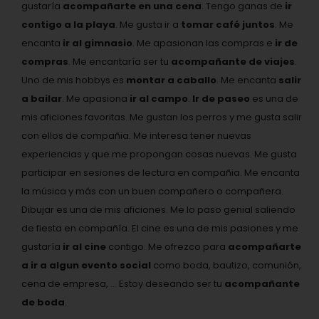
gustaría
acompañarte en una cena
. Tengo ganas de
ir
contigo a la playa
. Me gusta ir a
tomar café juntos
. Me
encanta
ir al gimnasio
. Me apasionan las compras e
ir de
compras
. Me encantaría ser tu
acompañante de viajes
.
Uno de mis hobbys es
montar a caballo
. Me encanta
salir
a bailar
. Me apasiona
ir al campo
.
Ir de paseo
es una de
mis aficiones favoritas. Me gustan los perros y me gusta salir
con ellos de compañia. Me interesa tener nuevas
experiencias y que me propongan cosas nuevas. Me gusta
participar en sesiones de lectura en compañia. Me encanta
la música y más con un buen compañero o compañera.
Dibujar es una de mis aficiones. Me lo paso genial saliendo
de fiesta en compañía. El cine es una de mis pasiones y me
gustaría
ir al cine
contigo. Me ofrezco para
acompañarte
a ir a algun evento social
como boda, bautizo, comunión,
cena de empresa, ... Estoy deseando ser tu
acompañante
de boda
.