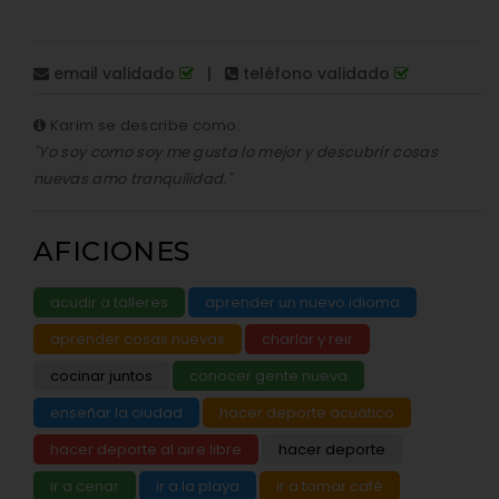
email validado
|
teléfono validado
Karim se describe como:
"Yo soy como soy me gusta lo mejor y descubrir cosas
nuevas amo tranquilidad."
AFICIONES
acudir a talleres
aprender un nuevo idioma
aprender cosas nuevas
charlar y reir
cocinar juntos
conocer gente nueva
enseñar la ciudad
hacer deporte acuático
hacer deporte al aire libre
hacer deporte
ir a cenar
ir a la playa
ir a tomar café