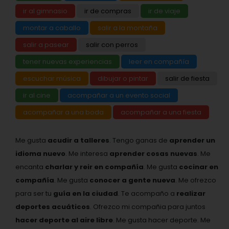
ir al gimnasio
ir de compras
ir de viaje
montar a caballo
salir a la montaña
salir a pasear
salir con perros
tener nuevas experiencias
leer en compañía
escuchar música
dibujar o pintar
salir de fiesta
ir al cine
acompañar a un evento social
acompañar a una boda
acompañar a una fiesta
Me gusta
acudir a talleres
. Tengo ganas de
aprender un
idioma nuevo
. Me interesa
aprender cosas nuevas
. Me
encanta
charlar y reir en compañía
. Me gusta
cocinar en
compañía
. Me gusta
conocer a gente nueva
. Me ofrezco
para ser tu
guía en la ciudad
. Te acompaño a
realizar
deportes acuáticos
. Ofrezco mi compañia para juntos
hacer deporte al aire libre
. Me gusta hacer deporte. Me