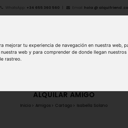
WhatsApp:
+34 655 360 560
Email:
hola @ alquifriend .c
ra mejorar tu experiencia de navegación en nuestra web, p
en nuestra web y para comprender de donde llegan nuestros
e rastreo.
IO
¿QUÉ ES ALQUIFRIEND?
MI CUENTA
REGIS
ALQUILAR AMIGO
Inicio
Amigos
Cartago
Isabella Solano