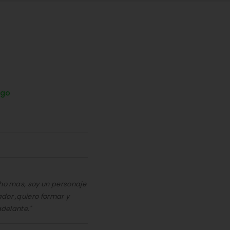
ago
cho mas, soy un personaje
dor ,quiero formar y
adelante."