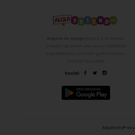
Alquile un amigo
para ir a un evento
o fiesta, aprender una nueva habilidad
o pasatiempo, conocer gente nueva o
mostrar la ciudad
Social:
AlquiFriend® es 