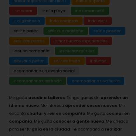
hacer deporte al aire libre
hacer deporte
ir a cenar
ir a la playa
ir a tomar café
ir al gimnasio
ir de compras
ir de viaje
salir a bailar
salir a la montaña
salir a pasear
salir con perros
tener nuevas experiencias
leer en compañía
escuchar música
dibujar o pintar
salir de fiesta
ir al cine
acompañar a un evento social
acompañar a una boda
acompañar a una fiesta
Me gusta
acudir a talleres
. Tengo ganas de
aprender un
idioma nuevo
. Me interesa
aprender cosas nuevas
. Me
encanta
charlar y reir en compañía
. Me gusta
cocinar en
compañía
. Me gusta
conocer a gente nueva
. Me ofrezco
para ser tu
guía en la ciudad
. Te acompaño a
realizar