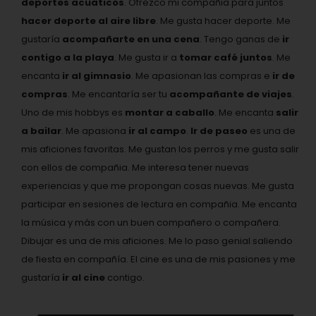
deportes acuáticos
. Ofrezco mi compañia para juntos
hacer deporte al aire libre
. Me gusta hacer deporte. Me
gustaría
acompañarte en una cena
. Tengo ganas de
ir
contigo a la playa
. Me gusta ir a
tomar café juntos
. Me
encanta
ir al gimnasio
. Me apasionan las compras e
ir de
compras
. Me encantaría ser tu
acompañante de viajes
.
Uno de mis hobbys es
montar a caballo
. Me encanta
salir
a bailar
. Me apasiona
ir al campo
.
Ir de paseo
es una de
mis aficiones favoritas. Me gustan los perros y me gusta salir
con ellos de compañia. Me interesa tener nuevas
experiencias y que me propongan cosas nuevas. Me gusta
participar en sesiones de lectura en compañia. Me encanta
la música y más con un buen compañero o compañera.
Dibujar es una de mis aficiones. Me lo paso genial saliendo
de fiesta en compañía. El cine es una de mis pasiones y me
gustaría
ir al cine
contigo.