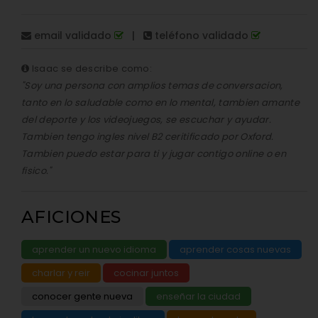
email validado
|
teléfono validado
Isaac se describe como:
"Soy una persona con amplios temas de conversacion,
tanto en lo saludable como en lo mental, tambien amante
del deporte y los videojuegos, se escuchar y ayudar.
Tambien tengo ingles nivel B2 ceritificado por Oxford.
Tambien puedo estar para ti y jugar contigo online o en
fisico."
AFICIONES
aprender un nuevo idioma
aprender cosas nuevas
charlar y reir
cocinar juntos
conocer gente nueva
enseñar la ciudad