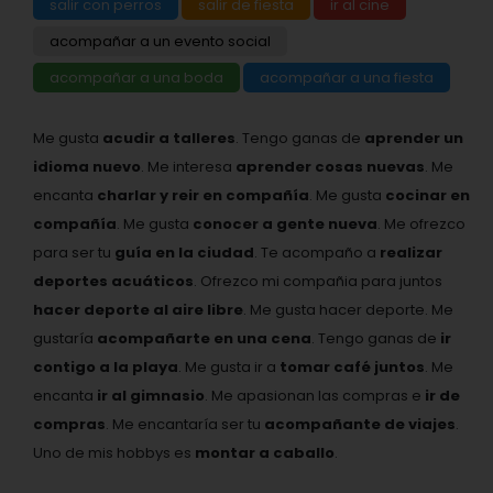
salir con perros
salir de fiesta
ir al cine
acompañar a un evento social
acompañar a una boda
acompañar a una fiesta
Me gusta
acudir a talleres
. Tengo ganas de
aprender un
idioma nuevo
. Me interesa
aprender cosas nuevas
. Me
encanta
charlar y reir en compañía
. Me gusta
cocinar en
compañía
. Me gusta
conocer a gente nueva
. Me ofrezco
para ser tu
guía en la ciudad
. Te acompaño a
realizar
deportes acuáticos
. Ofrezco mi compañia para juntos
hacer deporte al aire libre
. Me gusta hacer deporte. Me
gustaría
acompañarte en una cena
. Tengo ganas de
ir
contigo a la playa
. Me gusta ir a
tomar café juntos
. Me
encanta
ir al gimnasio
. Me apasionan las compras e
ir de
compras
. Me encantaría ser tu
acompañante de viajes
.
Uno de mis hobbys es
montar a caballo
.