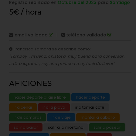
Registro realizado en
Octubre del 2023
para
Santiago
5€ / hora
email validado
|
teléfono validado
Francisca Tamara se describe como:
"Tomboy, , risuena, chistosa, muy buena para conversar ,
salir a lugares , soy una persona muy facil de llevar"
AFICIONES
hacer deporte al aire libre
hacer deporte
ir a cenar
ir a la playa
ir a tomar café
ir de compras
ir de viaje
montar a caballo
salir a bailar
salir a la montaña
salir a pasear