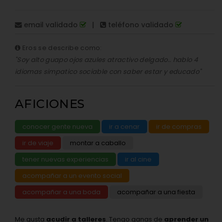
email validado
|
teléfono validado
Eros se describe como:
"Soy alto guapo ojos azules atractivo delgado.. hablo 4
idiomas simpatico sociable con saber estar y educado"
AFICIONES
conocer gente nueva
ir a cenar
ir de compras
ir de viaje
montar a caballo
tener nuevas experiencias
ir al cine
acompañar a un evento social
acompañar a una boda
acompañar a una fiesta
Me gusta
acudir a talleres
. Tengo ganas de
aprender un