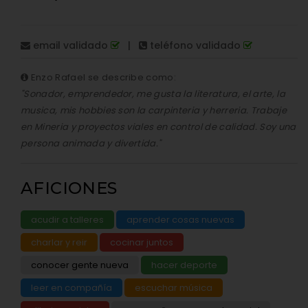
email validado
|
teléfono validado
Enzo Rafael se describe como:
"Sonador, emprendedor, me gusta la literatura, el arte, la
musica, mis hobbies son la carpinteria y herreria. Trabaje
en Mineria y proyectos viales en control de calidad. Soy una
persona animada y divertida."
AFICIONES
acudir a talleres
aprender cosas nuevas
charlar y reir
cocinar juntos
conocer gente nueva
hacer deporte
leer en compañía
escuchar música