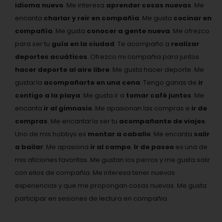
idioma nuevo
. Me interesa
aprender cosas nuevas
. Me
encanta
charlar y reir en compañía
. Me gusta
cocinar en
compañía
. Me gusta
conocer a gente nueva
. Me ofrezco
para ser tu
guía en la ciudad
. Te acompaño a
realizar
deportes acuáticos
. Ofrezco mi compañia para juntos
hacer deporte al aire libre
. Me gusta hacer deporte. Me
gustaría
acompañarte en una cena
. Tengo ganas de
ir
contigo a la playa
. Me gusta ir a
tomar café juntos
. Me
encanta
ir al gimnasio
. Me apasionan las compras e
ir de
compras
. Me encantaría ser tu
acompañante de viajes
.
Uno de mis hobbys es
montar a caballo
. Me encanta
salir
a bailar
. Me apasiona
ir al campo
.
Ir de paseo
es una de
mis aficiones favoritas. Me gustan los perros y me gusta salir
con ellos de compañia. Me interesa tener nuevas
experiencias y que me propongan cosas nuevas. Me gusta
participar en sesiones de lectura en compañia.