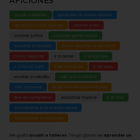
AFICIONES
acudir a talleres
aprender un nuevo idioma
aprender cosas nuevas
charlar y reir
cocinar juntos
conocer gente nueva
enseñar la ciudad
hacer deporte al aire libre
hacer deporte
ir a cenar
ir a la playa
ir a tomar café
ir de compras
ir de viaje
montar a caballo
salir a la montaña
salir a pasear
tener nuevas experiencias
leer en compañía
escuchar música
ir al cine
acompañar a un evento social
acompañar a una boda
Me gusta
acudir a talleres
. Tengo ganas de
aprender un