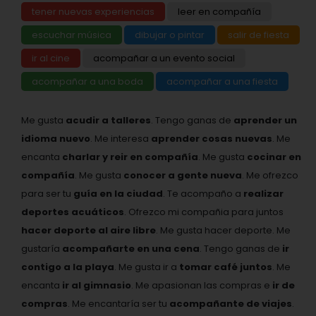
tener nuevas experiencias
leer en compañía
escuchar música
dibujar o pintar
salir de fiesta
ir al cine
acompañar a un evento social
acompañar a una boda
acompañar a una fiesta
Me gusta
acudir a talleres
. Tengo ganas de
aprender un
idioma nuevo
. Me interesa
aprender cosas nuevas
. Me
encanta
charlar y reir en compañía
. Me gusta
cocinar en
compañía
. Me gusta
conocer a gente nueva
. Me ofrezco
para ser tu
guía en la ciudad
. Te acompaño a
realizar
deportes acuáticos
. Ofrezco mi compañia para juntos
hacer deporte al aire libre
. Me gusta hacer deporte. Me
gustaría
acompañarte en una cena
. Tengo ganas de
ir
contigo a la playa
. Me gusta ir a
tomar café juntos
. Me
encanta
ir al gimnasio
. Me apasionan las compras e
ir de
compras
. Me encantaría ser tu
acompañante de viajes
.