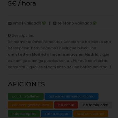
5€ / hora
email validado
|
teléfono validado
Descripción:
De momento David Fernandez Canelon no ha escrito una
descripción. Pero podemos decir que busca una
amistad en Madrid
o
hacer amigos en Madrid
y que
ese amigo o amiga puedes ser tu. ¿Por qué no intentas
contactar? Igual es el comienzo de una bonita amistad :)
AFICIONES
acudir a talleres
aprender un nuevo idioma
conocer gente nueva
ir a cenar
ir a tomar café
ir de compras
salir a pasear
salir con perros