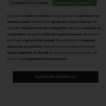
acompañar a una boda
acompañar a una fiesta
Me gusta
acudir a talleres
. Tengo ganas de
aprender un
idioma nuevo
. Me interesa
aprender cosas nuevas
. Me
encanta
charlar y reir en compañía
. Me gusta
cocinar en
compañía
. Me gusta
conocer a gente nueva
. Me ofrezco
para ser tu
guía en la ciudad
. Te acompaño a
realizar
deportes acuáticos
. Ofrezco mi compañia para juntos
hacer deporte al aire libre
. Me gusta hacer deporte. Me
gustaría
acompañarte en una cena
.
SOLICITAR CONTACTO