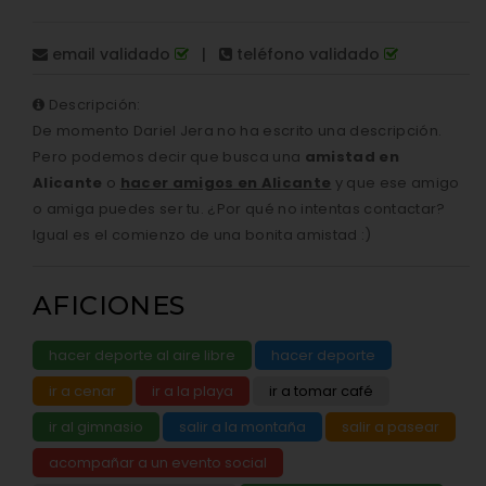
email validado
|
teléfono validado
Descripción:
De momento Dariel Jera no ha escrito una descripción.
Pero podemos decir que busca una
amistad en
Alicante
o
hacer amigos en Alicante
y que ese amigo
o amiga puedes ser tu. ¿Por qué no intentas contactar?
Igual es el comienzo de una bonita amistad :)
AFICIONES
hacer deporte al aire libre
hacer deporte
ir a cenar
ir a la playa
ir a tomar café
ir al gimnasio
salir a la montaña
salir a pasear
acompañar a un evento social