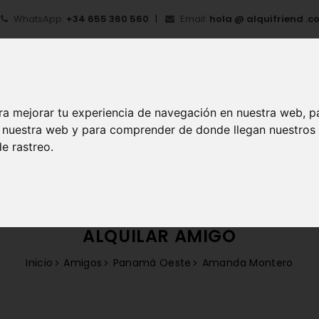
WhatsApp:
+34 655 360 560
Email:
hola @ alquifriend .c
ra mejorar tu experiencia de navegación en nuestra web, p
en nuestra web y para comprender de donde llegan nuestros
e rastreo.
IO
¿QUÉ ES ALQUIFRIEND?
MI CUENTA
REGIS
ALQUILAR AMIGO
Inicio
Amigos
Panamá Oeste
Amanda Montero