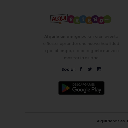
Alquile un amigo
para ir a un evento
o fiesta, aprender una nueva habilidad
o pasatiempo, conocer gente nueva o
mostrar la ciudad
Social:
AlquiFriend® es 