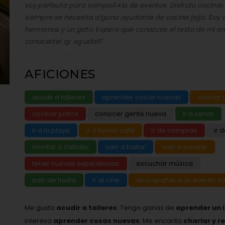
soy perfecta para compaÃ±ia de eventos. Disfruto cocinar,
siempre se necesita alguna ayudante de cocina jajja. Soy 
hermanos y un gato. Espero que conozcas el resto de mi e
conocerte! ig: agusfal1"
AFICIONES
acudir a talleres
aprender cosas nuevas
charlar y
cocinar juntos
conocer gente nueva
ir a cenar
ir a la playa
ir a tomar café
ir de compras
ir 
montar a caballo
salir a bailar
salir a pasear
tener nuevas experiencias
escuchar música
salir de fiesta
ir al cine
acompañar a un evento so
Me gusta
acudir a talleres
. Tengo ganas de
aprender un 
interesa
aprender cosas nuevas
. Me encanta
charlar y r