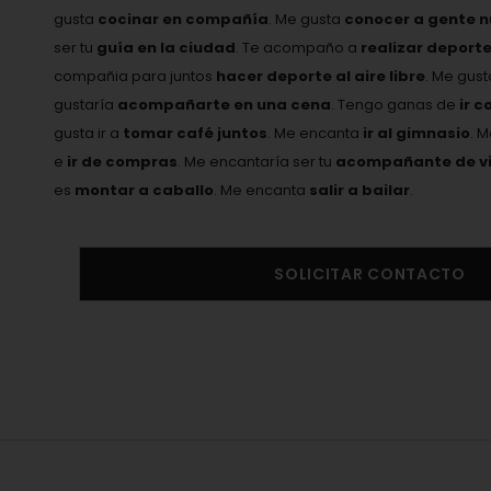
gusta
cocinar en compañía
. Me gusta
conocer a gente 
ser tu
guía en la ciudad
. Te acompaño a
realizar deport
compañia para juntos
hacer deporte al aire libre
. Me gus
gustaría
acompañarte en una cena
. Tengo ganas de
ir c
gusta ir a
tomar café juntos
. Me encanta
ir al gimnasio
. 
e
ir de compras
. Me encantaría ser tu
acompañante de vi
es
montar a caballo
. Me encanta
salir a bailar
.
SOLICITAR CONTACTO