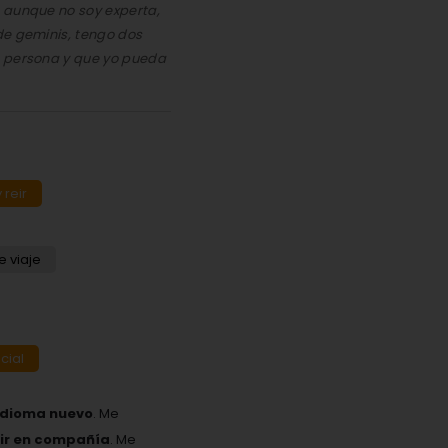
 aunque no soy experta,
de geminis, tengo dos
n persona y que yo pueda
 reir
de viaje
cial
idioma nuevo
. Me
eir en compañía
. Me