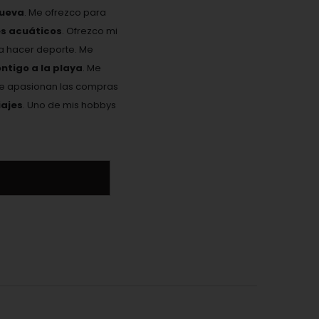
nueva
. Me ofrezco para
es acuáticos
. Ofrezco mi
ta hacer deporte. Me
ontigo a la playa
. Me
Me apasionan las compras
ajes
. Uno de mis hobbys