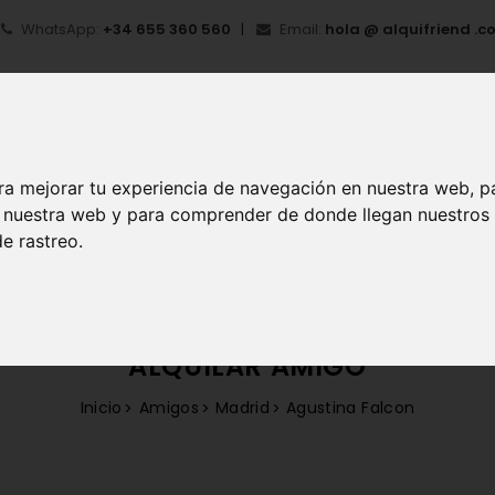
WhatsApp:
+34 655 360 560
Email:
hola @ alquifriend .c
ra mejorar tu experiencia de navegación en nuestra web, p
en nuestra web y para comprender de donde llegan nuestros
IO
¿QUÉ ES ALQUIFRIEND?
MI CUENTA
REGIS
e rastreo.
ALQUILAR AMIGO
Inicio
Amigos
Madrid
Agustina Falcon