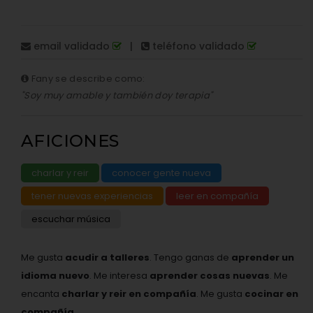
email validado
|
teléfono validado
Fany se describe como:
"Soy muy amable y también doy terapia"
AFICIONES
charlar y reir
conocer gente nueva
tener nuevas experiencias
leer en compañía
escuchar música
Me gusta
acudir a talleres
. Tengo ganas de
aprender un
idioma nuevo
. Me interesa
aprender cosas nuevas
. Me
encanta
charlar y reir en compañía
. Me gusta
cocinar en
compañía
.