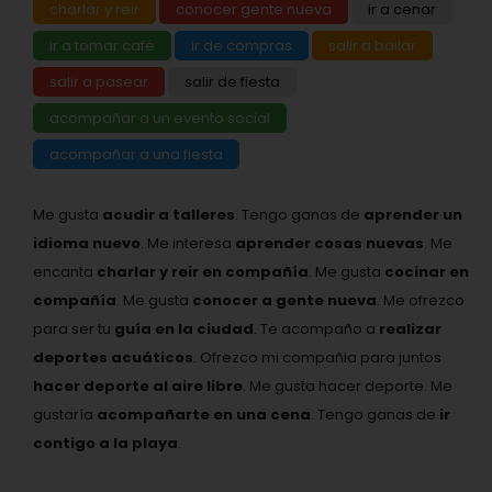
charlar y reir
conocer gente nueva
ir a cenar
ir a tomar café
ir de compras
salir a bailar
salir a pasear
salir de fiesta
acompañar a un evento social
acompañar a una fiesta
Me gusta
acudir a talleres
. Tengo ganas de
aprender un
idioma nuevo
. Me interesa
aprender cosas nuevas
. Me
encanta
charlar y reir en compañía
. Me gusta
cocinar en
compañía
. Me gusta
conocer a gente nueva
. Me ofrezco
para ser tu
guía en la ciudad
. Te acompaño a
realizar
deportes acuáticos
. Ofrezco mi compañia para juntos
hacer deporte al aire libre
. Me gusta hacer deporte. Me
gustaría
acompañarte en una cena
. Tengo ganas de
ir
contigo a la playa
.